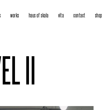
s
works
haus of skala
vita
contact
shop
EL II